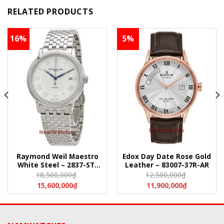
RELATED PRODUCTS
16%
5%
Raymond Weil Maestro
Edox Day Date Rose Gold
White Steel – 2837-ST-
Leather – 83007-37R-AR
00308
18,500,000
₫
12,500,000
₫
15,600,000
₫
11,900,000
₫