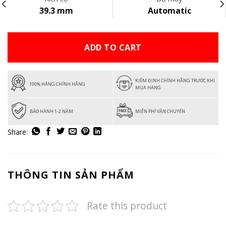
39.3 mm
Automatic
ADD TO CART
KIỂM ĐỊNH CHÍNH HÃNG TRƯỚC KHI
100% HÀNG CHÍNH HÃNG
MUA HÀNG
BẢO HÀNH 1-2 NĂM
MIỄN PHÍ VẬN CHUYỂN
THÔNG TIN SẢN PHẨM
Rate this product