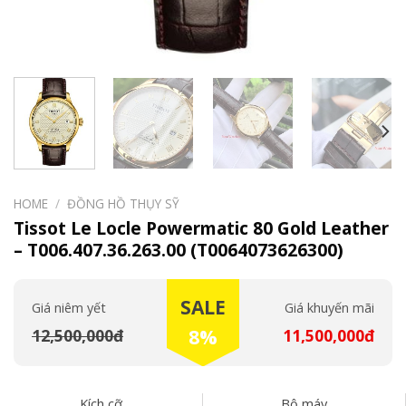
HOME
/
ĐỒNG HỒ THỤY SỸ
Tissot Le Locle Powermatic 80 Gold Leather
– T006.407.36.263.00 (T0064073626300)
SALE
Giá niêm yết
Giá khuyến mãi
12,500,000đ
8%
11,500,000đ
Kích cỡ
Bộ máy