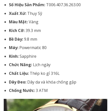
Số Hiệu Sản Phẩm:
T006.407.36.263.00
Xuất Xứ:
Thụy Sỹ
Màu Mặt:
Vàng
Kích Cỡ:
39.3 mm
Bề Dày:
9.8 mm
Máy:
Powermatic 80
Kính:
Sapphire
Chức Năng:
Lịch ngày
Chất Liệu:
Thép ko gỉ 316L
Dây Đeo:
Dây da và khóa chống gập
Chống Nước:
3 ATM