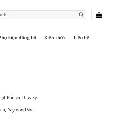
ch
Phụ kiện đồng hồ
Kiến thức
Liên hệ
ật Bản và Thụy Sỹ.
tina, Raymond Weil, …