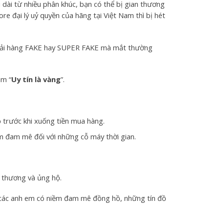
i dài từ nhiều phân khúc, bạn có thể bị gian thương
re đại lý uỷ quyền của hãng tại Việt Nam thì bị hét
 phải hàng FAKE hay SUPER FAKE mà mắt thường
âm “
Uy tín là vàng
”.
 trước khi xuống tiền mua hàng.
ềm đam mê đối với những cỗ máy thời gian.
 thương và ủng hộ.
o các anh em có niềm đam mê đồng hồ, những tín đồ