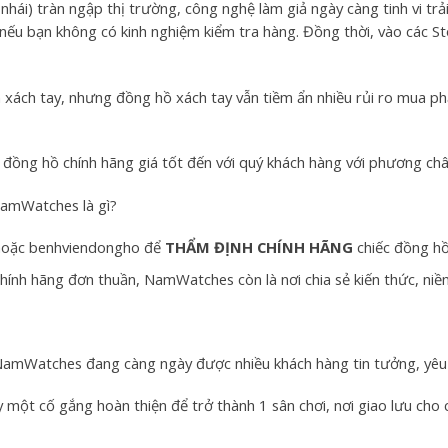
hái) tràn ngập thị trường, công nghệ làm giả ngày càng tinh vi trả
nếu bạn không có kinh nghiệm kiểm tra hàng. Đồng thời, vào các Sto
 xách tay, nhưng đồng hồ xách tay vẫn tiềm ẩn nhiều rủi ro mua
đồng hồ chính hãng giá tốt đến với quý khách hàng với phương ch
NamWatches là gì?
 hoặc benhviendongho để
THẨM ĐỊNH CHÍNH HÃNG
chiếc đồng hồ
hính hãng đơn thuần, NamWatches còn là nơi chia sẻ kiến thức, ni
NamWatches đang càng ngày được nhiều khách hàng tin tưởng, yêu
y một cố gắng hoàn thiện để trở thành 1 sân chơi, nơi giao lưu ch