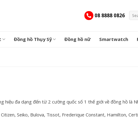
Sear
08 8888 0826
for:
t
Đồng hồ Thụy Sỹ
Đồng hồ nữ
Smartwatch
hiệu đa dạng đến từ 2 cường quốc số 1 thế giới về đồng hồ là Nh
 Citizen, Seiko, Bulova, Tissot, Frederique Constant, Hamilton, Cer