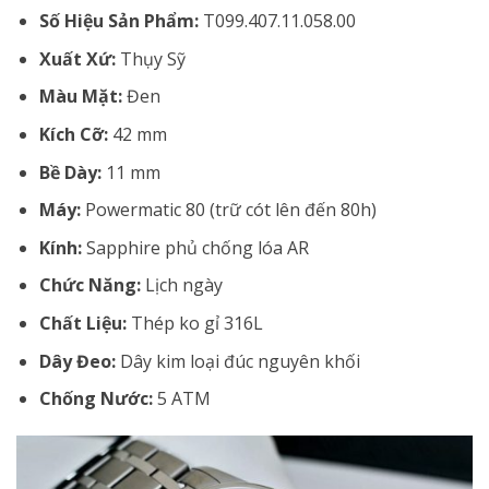
Số Hiệu Sản Phẩm:
T099.407.11.058.00
Xuất Xứ:
Thụy Sỹ
Màu Mặt:
Đen
Kích Cỡ:
42 mm
Bề Dày:
11 mm
Máy:
Powermatic 80 (trữ cót lên đến 80h)
Kính:
Sapphire phủ chống lóa AR
Chức Năng:
Lịch ngày
Chất Liệu:
Thép ko gỉ 316L
Dây Đeo:
Dây kim loại đúc nguyên khối
Chống Nước:
5 ATM