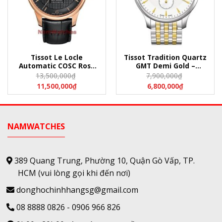
Tissot Le Locle
Tissot Tradition Quartz
Automatic COSC Rose
GMT Demi Gold –
Gold Leather –
T063.639.22.037.00
13,500,000
₫
7,900,000
₫
T006.408.36.057.00
(T0636392203700)
11,500,000
₫
6,800,000
₫
(T0064083605700)
NAMWATCHES
389 Quang Trung, Phường 10, Quận Gò Vấp, TP.
HCM
(vui lòng gọi khi đến nơi)
donghochinhhangsg@gmail.com
08 8888 0826
-
0906 966 826