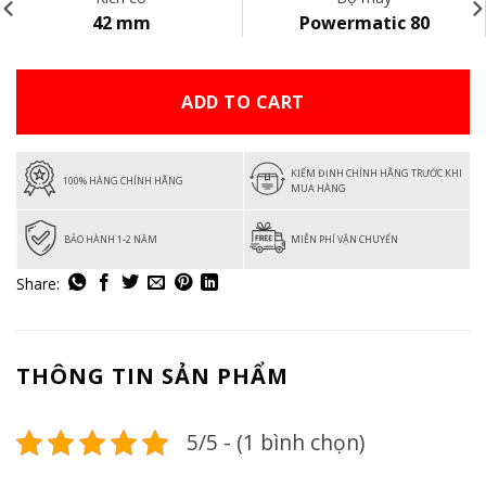
42 mm
Powermatic 80
ADD TO CART
KIỂM ĐỊNH CHÍNH HÃNG TRƯỚC KHI
100% HÀNG CHÍNH HÃNG
MUA HÀNG
BẢO HÀNH 1-2 NĂM
MIỄN PHÍ VẬN CHUYỂN
THÔNG TIN SẢN PHẨM
5/5 - (1 bình chọn)