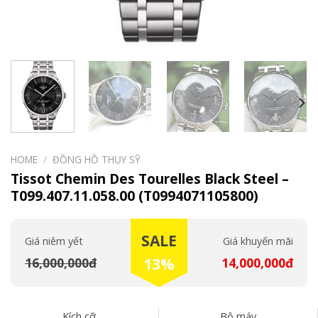
HOME
/
ĐỒNG HỒ THỤY SỸ
Tissot Chemin Des Tourelles Black Steel –
T099.407.11.058.00 (T0994071105800)
SALE
Giá niêm yết
Giá khuyến mãi
16,000,000đ
13%
14,000,000đ
Kích cỡ
Bộ máy