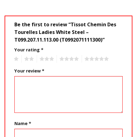
Be the first to review “Tissot Chemin Des
Tourelles Ladies White Steel –
T099.207.11.113.00 (T0992071111300)”
Your rating
*
1
2
3
4
5
Your review
*
Name
*