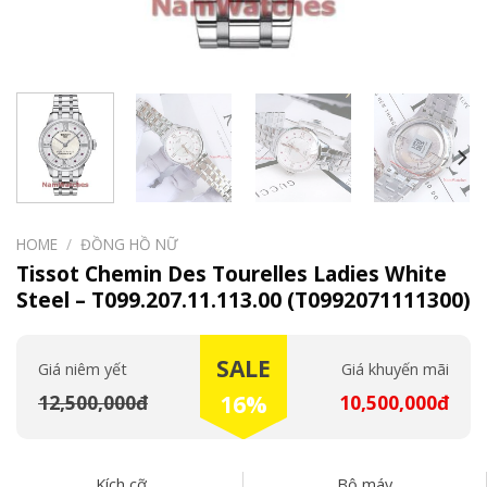
HOME
/
ĐỒNG HỒ NỮ
Tissot Chemin Des Tourelles Ladies White
Steel – T099.207.11.113.00 (T0992071111300)
SALE
Giá niêm yết
Giá khuyến mãi
12,500,000đ
16%
10,500,000đ
Kích cỡ
Bộ máy