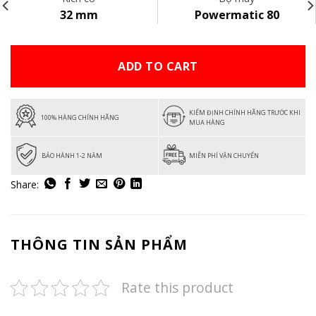
32 mm
Powermatic 80
ADD TO CART
KIỂM ĐỊNH CHÍNH HÃNG TRƯỚC KHI
100% HÀNG CHÍNH HÃNG
MUA HÀNG
BẢO HÀNH 1-2 NĂM
MIỄN PHÍ VẬN CHUYỂN
THÔNG TIN SẢN PHẨM
Rate this product