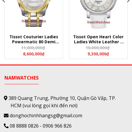
Tissot Couturier Ladies
Tissot Open Heart Color
Powermatic 80 Demi
Ladies White Leather –
Gold – T035.207.22.031.00
T050.207.17.117.05
11,000,000
₫
10,000,000
₫
(T0352072203100)
(T0502071711705)
8,600,000
₫
9,300,000
₫
NAMWATCHES
389 Quang Trung, Phường 10, Quận Gò Vấp, TP.
HCM
(vui lòng gọi khi đến nơi)
donghochinhhangsg@gmail.com
08 8888 0826
-
0906 966 826