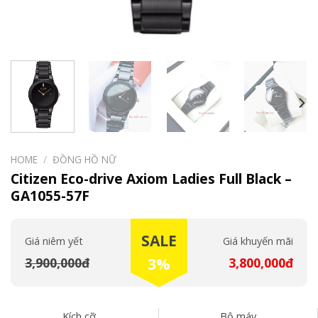
HOME
/
ĐỒNG HỒ NỮ
Citizen Eco-drive Axiom Ladies Full Black –
GA1055-57F
SALE
Giá niêm yết
Giá khuyến mãi
3,900,000đ
3%
3,800,000đ
Kích cỡ
Bộ máy