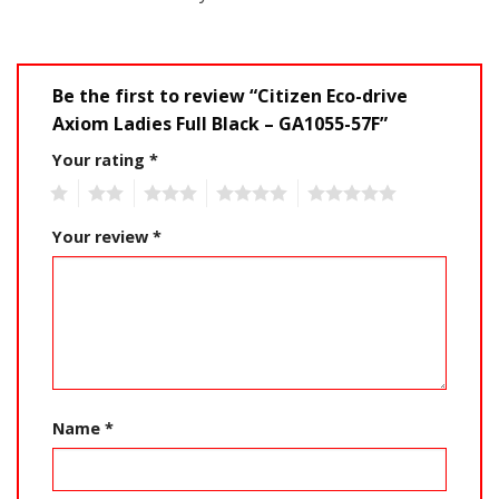
Be the first to review “Citizen Eco-drive
Axiom Ladies Full Black – GA1055-57F”
Your rating
*
1
2
3
4
5
Your review
*
Name
*