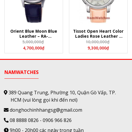
Orient Blue Moon Blue
Tissot Open Heart Color
Leather – RA-
Ladies Rose Leather –
AG0018L10B
T050.207.16.117.00
5,000,000
₫
10,000,000
₫
(T0502071611700)
4,700,000
₫
9,300,000
₫
NAMWATCHES
389 Quang Trung, Phường 10, Quận Gò Vấp, TP.
HCM
(vui lòng gọi khi đến nơi)
donghochinhhangsg@gmail.com
08 8888 0826
-
0906 966 826
9h00 - 20h00 các ngày trong tuần