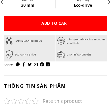
30 mm
Eco-drive
ADD TO CART
KIỂM ĐỊNH CHÍNH HÃNG TRƯỚC KHI
100% HÀNG CHÍNH HÃNG
MUA HÀNG
BẢO HÀNH 1-2 NĂM
MIỄN PHÍ VẬN CHUYỂN
THÔNG TIN SẢN PHẨM
Rate this product