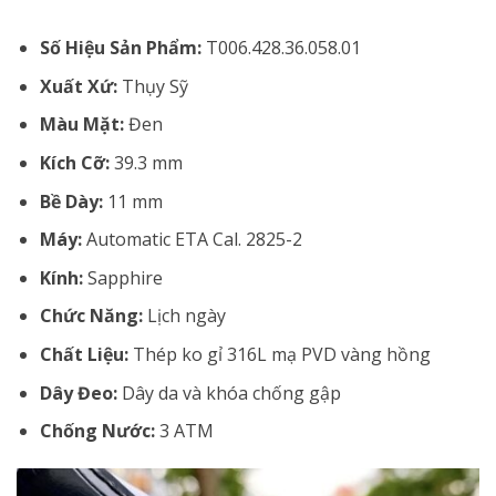
Số Hiệu Sản Phẩm:
T006.428.36.058.01
Xuất Xứ:
Thụy Sỹ
Màu Mặt:
Đen
Kích Cỡ:
39.3 mm
Bề Dày:
11 mm
Máy:
Automatic ETA Cal. 2825-2
Kính:
Sapphire
Chức Năng:
Lịch ngày
Chất Liệu:
Thép ko gỉ 316L mạ PVD vàng hồng
Dây Đeo:
Dây da và khóa chống gập
Chống Nước:
3 ATM