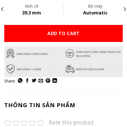
Kích cỡ
Bộ máy
39.3 mm
Automatic
ADD TO CART
KIỂM ĐỊNH CHÍNH HÃNG TRƯỚC KHI
100% HÀNG CHÍNH HÃNG
MUA HÀNG
BẢO HÀNH 1-2 NĂM
MIỄN PHÍ VẬN CHUYỂN
THÔNG TIN SẢN PHẨM
Rate this product