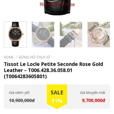
HOME
/
ĐỒNG HỒ THỤY SỸ
Tissot Le Locle Petite Seconde Rose Gold
Leather – T006.428.36.058.01
(T0064283605801)
SALE
Giá niêm yết
Giá khuyến mãi
10,900,000đ
11%
9,700,000đ