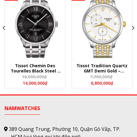
Tissot Chemin Des
Tissot Tradition Quartz
Tourelles Black Steel –
GMT Demi Gold –
T099.407.11.058.00
T063.639.22.037.00
16,000,000
₫
7,900,000
₫
(T0994071105800)
(T0636392203700)
14,000,000
₫
6,800,000
₫
NAMWATCHES
389 Quang Trung, Phường 10, Quận Gò Vấp, TP.
HCM
(vui lòng gọi khi đến nơi)