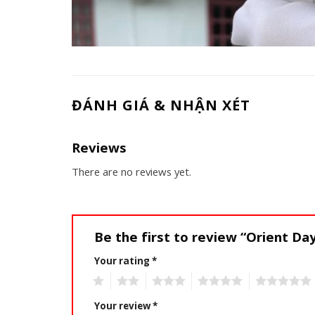
ĐÁNH GIÁ & NHẬN XÉT
Reviews
There are no reviews yet.
Be the first to review “Orient D
Your rating
*
1
2
3
4
5
Your review
*