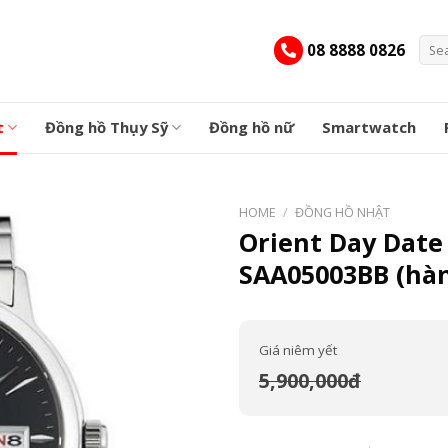
Sear
08 8888 0826
for:
t
Đồng hồ Thụy Sỹ
Đồng hồ nữ
Smartwatch
HOME
/
ĐỒNG HỒ NHẬT
Orient Day Date
SAA05003BB (hàn
Giá niêm yết
5,900,000đ