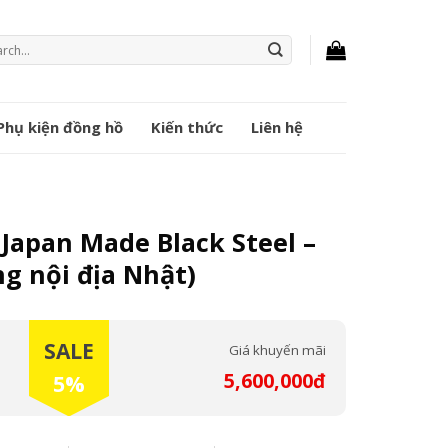
ch
Phụ kiện đồng hồ
Kiến thức
Liên hệ
 Japan Made Black Steel –
g nội địa Nhật)
SALE
Giá khuyến mãi
5,600,000đ
5%