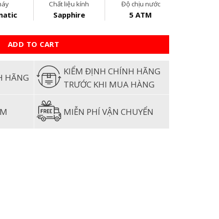
máy
Chất liệu kính
Độ chịu nước
atic
Sapphire
5 ATM
ADD TO CART
KIỂM ĐỊNH CHÍNH HÃNG
H HÃNG
TRƯỚC KHI MUA HÀNG
ĂM
MIỄN PHÍ VẬN CHUYỂN