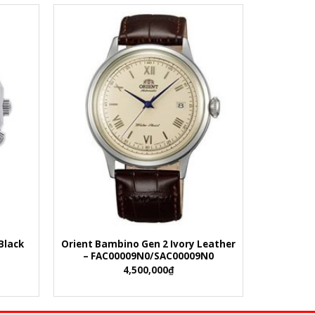
+
Black
Orient Bambino Gen 2 Ivory Leather
– FAC00009N0/SAC00009N0
4,500,000
₫