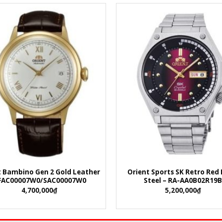
+
t Bambino Gen 2 Gold Leather
Orient Sports SK Retro Red 
 FAC00007W0/SAC00007W0
Steel – RA-AA0B02R19B
4,700,000
₫
5,200,000
₫