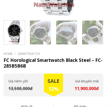
HOME
/
SMARTWATCH
FC Horological Smartwatch Black Steel – FC-
285B5B6B
SALE
Giá niêm yết
Giá khuyến mãi
13,500,000đ
12%
11,900,000đ
Kích cỡ
Bộ máy