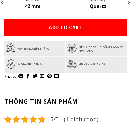
42 mm
Quartz
ADD TO CART
KIỂM ĐỊNH CHÍNH HÃNG TRƯỚC KHI
100% HÀNG CHÍNH HÃNG
MUA HÀNG
BẢO HÀNH 1-2 NĂM
MIỄN PHÍ VẬN CHUYỂN
THÔNG TIN SẢN PHẨM
5/5 - (1 bình chọn)