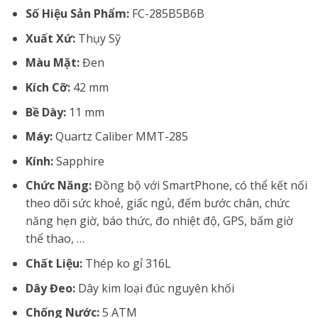
Số Hiệu Sản Phẩm:
FC-285B5B6B
Xuất Xứ:
Thụy Sỹ
Màu Mặt:
Đen
Kích Cỡ:
42 mm
Bề Dày:
11 mm
Máy:
Quartz Caliber MMT-285
Kính:
Sapphire
Chức Năng:
Đồng bộ với SmartPhone, có thể kết nối
theo dõi sức khoẻ, giấc ngủ, đếm bước chân, chức
năng hẹn giờ, báo thức, đo nhiệt độ, GPS, bấm giờ
thể thao, …
Chất Liệu:
Thép ko gỉ 316L
Dây Đeo:
Dây kim loại đúc nguyên khối
Chống Nước:
5 ATM