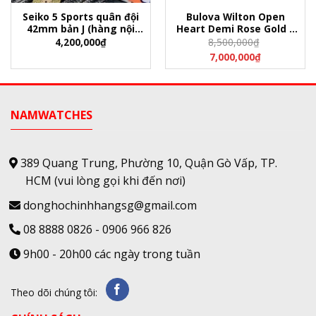
Seiko 5 Sports quân đội
Bulova Wilton Open
42mm bản J (hàng nội
Heart Demi Rose Gold –
địa Nhật)
98A213
4,200,000
₫
8,500,000
₫
7,000,000
₫
NAMWATCHES
389 Quang Trung, Phường 10, Quận Gò Vấp, TP.
HCM
(vui lòng gọi khi đến nơi)
donghochinhhangsg@gmail.com
08 8888 0826
-
0906 966 826
9h00 - 20h00 các ngày trong tuần
Theo dõi chúng tôi: