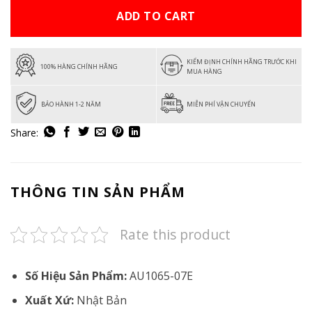
ADD TO CART
KIỂM ĐỊNH CHÍNH HÃNG TRƯỚC KHI
100% HÀNG CHÍNH HÃNG
MUA HÀNG
BẢO HÀNH 1-2 NĂM
MIỄN PHÍ VẬN CHUYỂN
THÔNG TIN SẢN PHẨM
Rate this product
Số Hiệu Sản Phẩm:
AU1065-07E
Xuất Xứ:
Nhật Bản