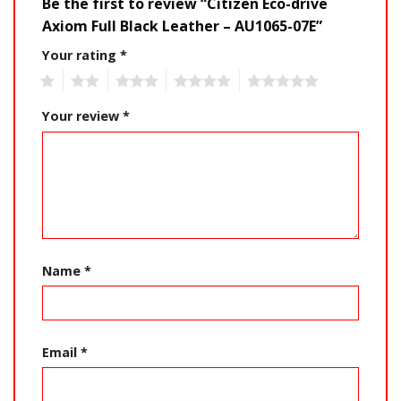
Be the first to review “Citizen Eco-drive
Axiom Full Black Leather – AU1065-07E”
Your rating
*
1
2
3
4
5
Your review
*
Name
*
Email
*